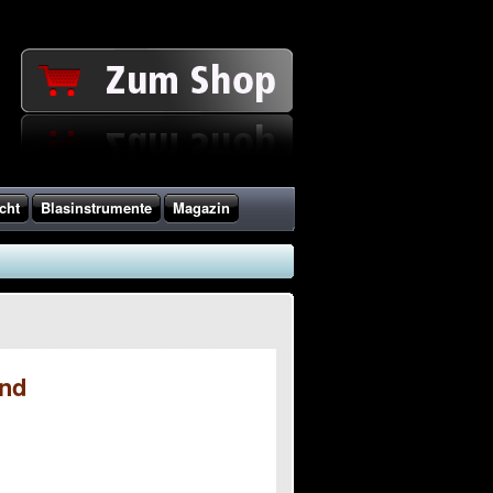
cht
Blasinstrumente
Magazin
und