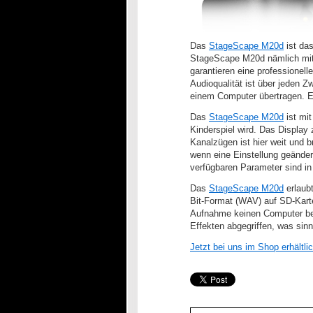
Das
StageScape M20d
ist das
StageScape M20d nämlich mit 
garantieren eine professione
Audioqualität ist über jeden 
einem Computer übertragen. Eb
Das
StageScape M20d
ist mi
Kinderspiel wird. Das Display
Kanalzügen ist hier weit und b
wenn eine Einstellung geänder
verfügbaren Parameter sind in 
Das
StageScape M20d
erlaub
Bit-Format (WAV) auf SD-Kart
Aufnahme keinen Computer ben
Effekten abgegriffen, was sin
Jetzt bei uns im Shop erhältlic