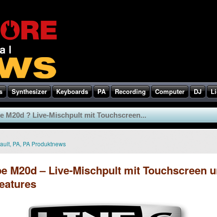
s
Synthesizer
Keyboards
PA
Recording
Computer
DJ
Li
e M20d ? Live-Mischpult mit Touchscreen...
ault
,
PA
,
PA Produktnews
e M20d – Live-Mischpult mit Touchscreen 
eatures