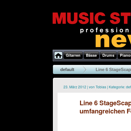
Gitarren
Bässe
Drums
Piano
default
Line 6 StageScap
23. März 2012
|
von
Tobias
|
Kategorie:
def
Line 6 StageScap
umfangreichen F