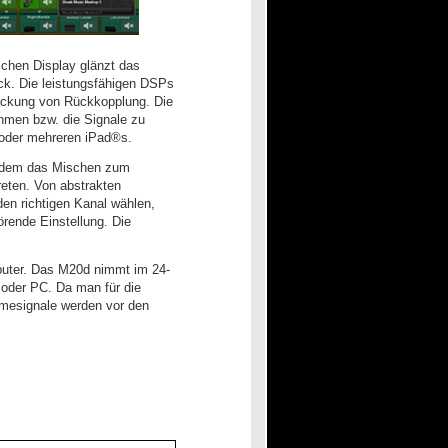
ichen Display glänzt das
ck. Die leistungsfähigen DSPs
rückung von Rückkopplung. Die
hmen bzw. die Signale zu
 oder mehreren iPad®s.
it dem das Mischen zum
reten. Von abstrakten
den richtigen Kanal wählen,
örende Einstellung. Die
.
puter. Das M20d nimmt im 24-
 oder PC. Da man für die
hmesignale werden vor den