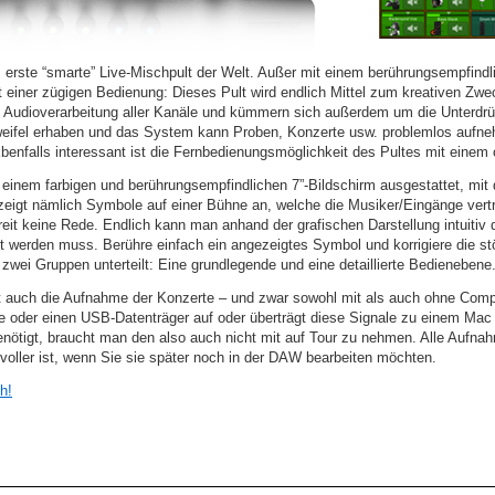
 erste “smarte” Live-Mischpult der Welt. Außer mit einem berührungsempfindl
einer zügigen Bedienung: Dieses Pult wird endlich Mittel zum kreativen Zwe
lle Audioverarbeitung aller Kanäle und kümmern sich außerdem um die Unterd
Zweifel erhaben und das System kann Proben, Konzerte usw. problemlos aufne
enfalls interessant ist die Fernbedienungsmöglichkeit des Pultes mit einem
t einem farbigen und berührungsempfindlichen 7”-Bildschirm ausgestattet, m
 zeigt nämlich Symbole auf einer Bühne an, welche die Musiker/Eingänge vert
reit keine Rede. Endlich kann man anhand der grafischen Darstellung intuitiv 
t werden muss. Berühre einfach ein angezeigtes Symbol und korrigiere die st
zwei Gruppen unterteilt: Eine grundlegende und eine detaillierte Bedienebene
t auch die Aufnahme der Konzerte – und zwar sowohl mit als auch ohne Com
e oder einen USB-Datenträger auf oder überträgt diese Signale zu einem Mac
ötigt, braucht man den also auch nicht mit auf Tour zu nehmen. Alle Aufna
nvoller ist, wenn Sie sie später noch in der DAW bearbeiten möchten.
h!