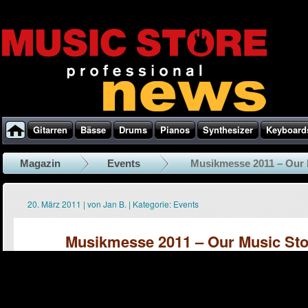
Gitarren
Bässe
Drums
Pianos
Synthesizer
Keyboard
Magazin
Events
Musikmesse 2011 – Our M
20. März 2011
|
von
Jan B.
|
Kategorie:
Events
Musikmesse 2011 – Our Music Stor