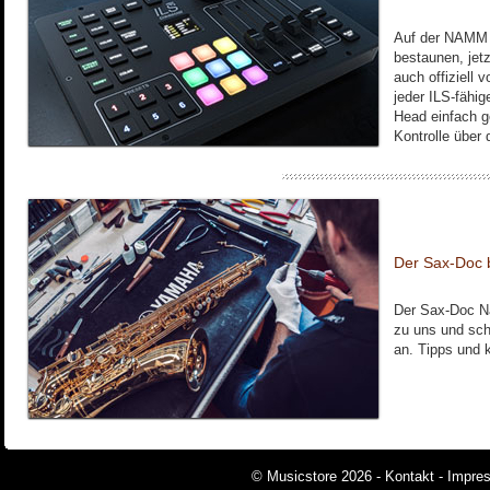
Auf der NAMM 
bestaunen, je
auch offiziell 
jeder ILS-fähig
Head einfach g
Kontrolle über 
Der Sax-Doc b
Der Sax-Doc N
zu uns und sch
an. Tipps und k
© Musicstore 2026 -
Kontakt
-
Impre