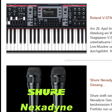
Roland V-ST
Am 26. April fi
Abteilung ein 
Stagepiano V-S
unterhaltsame 
Live-Musiker u
durchgeführt. K
Shure Nexady
Gesang...
Shure stellt se
Nexadyne Gesan
berühmtesten M
Portfolio nun 