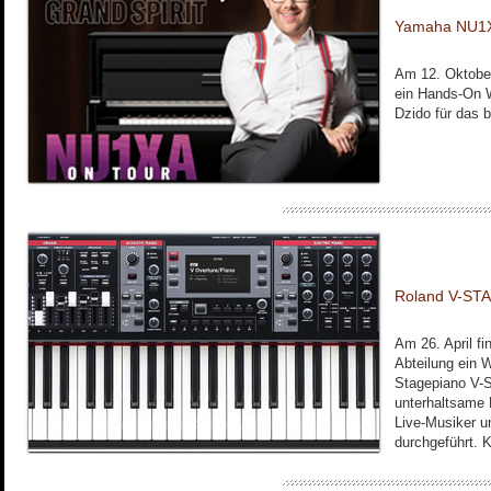
Yamaha NU1X
Am 12. Oktober 
ein Hands-On 
Dzido für das
Roland V-ST
Am 26. April fi
Abteilung ein 
Stagepiano V-S
unterhaltsame 
Live-Musiker u
durchgeführt. K