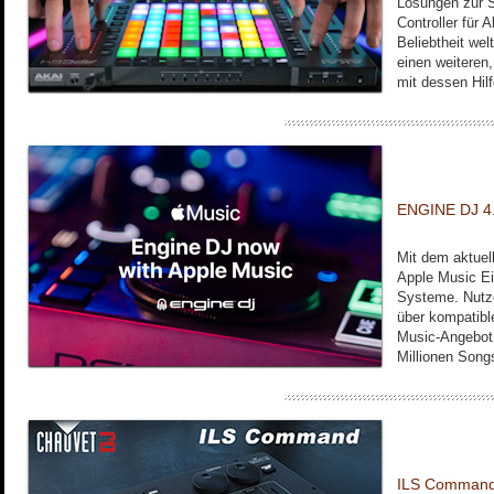
Lösungen zur 
Controller für 
Beliebtheit wel
einen weiteren
mit dessen Hilf
ENGINE DJ 4.3
Mit dem aktue
Apple Music Ei
Systeme. Nutze
über kompatibl
Music-Angebot 
Millionen Son
ILS Command: