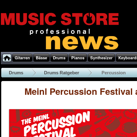
Gitarren
Bässe
Drums
Pianos
Synthesizer
Keyboard
Drums
Drums Ratgeber
Percussion
Meinl Percussion Festival 