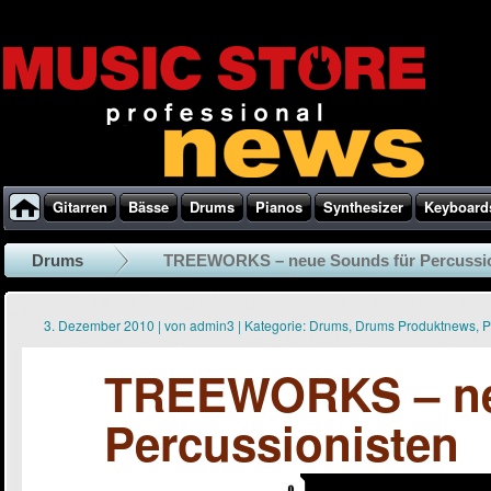
Gitarren
Bässe
Drums
Pianos
Synthesizer
Keyboard
Drums
TREEWORKS – neue Sounds für Percussio
3. Dezember 2010
|
von
admin3
|
Kategorie:
Drums
,
Drums Produktnews
,
P
TREEWORKS – ne
Percussionisten