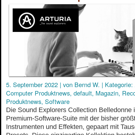
5. September 2022
|
von
Bernd W.
|
Kategorie:
Computer Produktnews
,
default
,
Magazin
,
Reco
Produktnews
,
Software
Die Sound Explorers Collection Belledonne i
Premium-Software-Suite mit der bisher gr
Instrumenten und Effekten, gepaart mit Tau