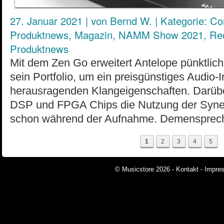
27. Januar 2021
|
von
Bernd W.
|
Kategorie:
Co
Produktnews
,
Magazin
,
NAMM Show 2021
,
Re
Produktnews
Mit dem Zen Go erweitert Antelope pünktl
sein Portfolio, um ein preisgünstiges Audio-I
herausragenden Klangeigenschaften. Darübe
DSP und FPGA Chips die Nutzung der Syner
schon während der Aufnahme. Demenspre
1
2
3
4
5
© Musicstore 2026 -
Kontakt
-
Impre