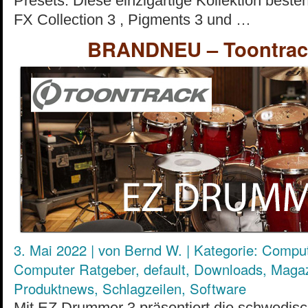
Presets. Diese einzigartige Kollektion beste
FX Collection 3 , Pigments 3 und …
BRANDNEU – Toontrac
3. Mai 2022
|
von
Bernd W.
|
Kategorie:
Comput
Computer Ratgeber
,
default
,
Downloads
,
Maga
Produktnews
,
Schlagzeilen
,
Software
Mit EZ Drummer 3 präsentiert die schwedis