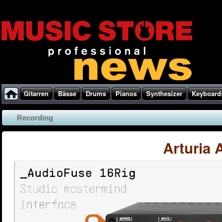
Gitarren
Bässe
Drums
Pianos
Synthesizer
Keyboard
Recording
Arturia 