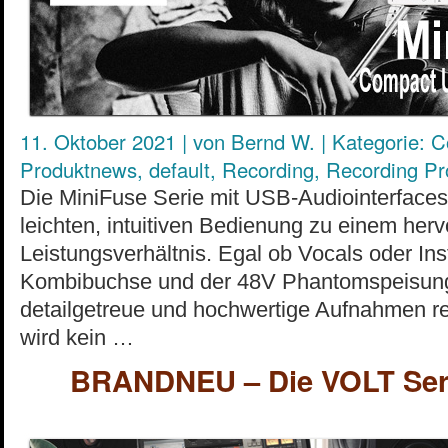
11. Oktober 2021
|
von
Bernd W.
|
Kategorie:
C
Produktnews
,
default
,
Recording
,
Recording P
Die MiniFuse Serie mit USB-Audiointerfaces
leichten, intuitiven Bedienung zu einem her
Leistungsverhältnis. Egal ob Vocals oder In
Kombibuchse und der 48V Phantomspeisung
detailgetreue und hochwertige Aufnahmen re
wird kein …
BRANDNEU – Die VOLT Seri