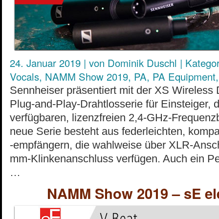
24. Januar 2019
|
von
Dominik Duschl
|
Kategor
Vocals
,
NAMM Show 2019
,
PA
,
PA Equipment
Sennheiser präsentiert mit der XS Wireless
Plug-and-Play-Drahtlosserie für Einsteiger, d
verfügbaren, lizenzfreien 2,4-GHz-Frequenzb
neue Serie besteht aus federleichten, komp
-empfängern, die wahlweise über XLR-Ansch
mm-Klinkenanschluss verfügen. Auch ein P
…
NAMM Show 2019 – sE ele