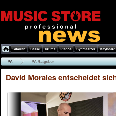
Gitarren
Bässe
Drums
Pianos
Synthesizer
Keyboard
PA
PA Ratgeber
David Morales entscheidet sich