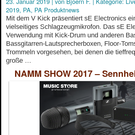
23. Januar 2019
|
von
Bjoern F.
|
Kategorie:
Liv
2019
,
PA
,
PA Produktnews
Mit dem V Kick präsentiert sE Electronics e
vielseitiges Schlagzeugmikrofon. Das sE Elec
Verwendung mit Kick-Drum und anderen Bas
Bassgitarren-Lautsprecherboxen, Floor-Tom
Trommeln vorgesehen, bei denen die tieffreq
große …
NAMM SHOW 2017 – Sennheis