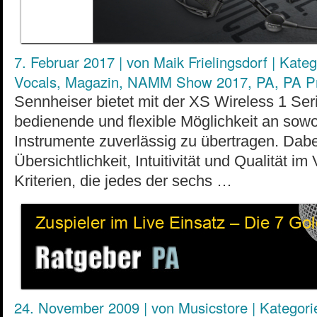
7. Februar 2017
|
von
Maik Frielingsdorf
|
Kateg
Vocals
,
Magazin
,
NAMM Show 2017
,
PA
,
PA P
Sennheiser bietet mit der XS Wireless 1 Ser
bedienende und flexible Möglichkeit an so
Instrumente zuverlässig zu übertragen. Dabei
Übersichtlichkeit, Intuitivität und Qualität im
Kriterien, die jedes der sechs …
24. November 2009
|
von
Musicstore
|
Kategori