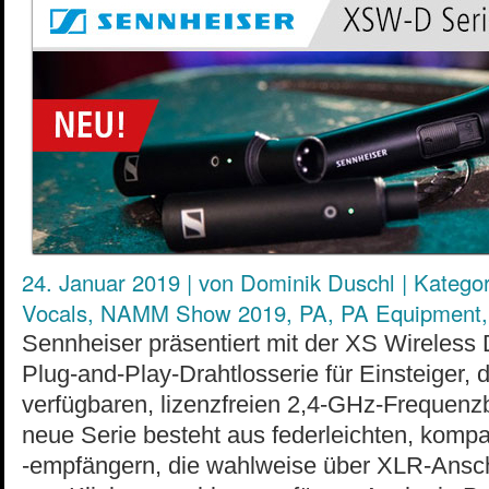
24. Januar 2019
|
von
Dominik Duschl
|
Kategor
Vocals
,
NAMM Show 2019
,
PA
,
PA Equipment
Sennheiser präsentiert mit der XS Wireless
Plug-and-Play-Drahtlosserie für Einsteiger, d
verfügbaren, lizenzfreien 2,4-GHz-Frequenzb
neue Serie besteht aus federleichten, komp
-empfängern, die wahlweise über XLR-Ansch