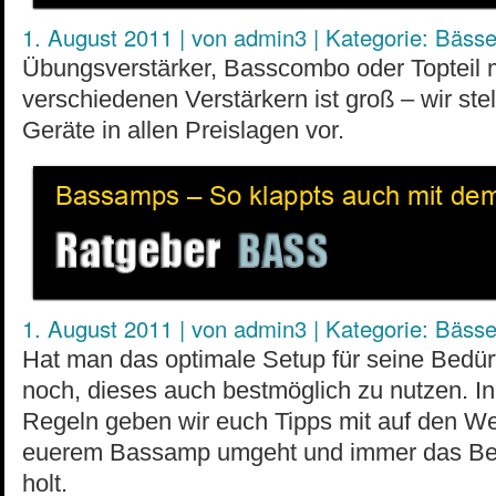
1. August 2011
|
von
admin3
|
Kategorie:
Bäss
Übungsverstärker, Basscombo oder Topteil 
verschiedenen Verstärkern ist groß – wir ste
Geräte in allen Preislagen vor.
1. August 2011
|
von
admin3
|
Kategorie:
Bäss
Hat man das optimale Setup für seine Bedürf
noch, dieses auch bestmöglich zu nutzen. I
Regeln geben wir euch Tipps mit auf den We
euerem Bassamp umgeht und immer das Be
holt.