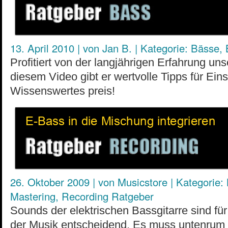
13. April 2010
|
von
Jan B.
|
Kategorie:
Bässe
,
Profitiert von der langjährigen Erfahrung un
diesem Video gibt er wertvolle Tipps für Eins
Wissenswertes preis!
26. Oktober 2009
|
von
Musicstore
|
Kategorie:
Mastering
,
Recording Ratgeber
Sounds der elektrischen Bassgitarre sind fü
der Musik entscheidend. Es muss untenrum d