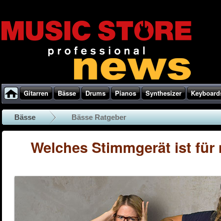
Gitarren
Bässe
Drums
Pianos
Synthesizer
Keyboard
Bässe
Bässe Ratgeber
Welches Stimmgerät ist für