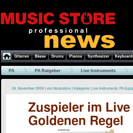
Gitarren
Bässe
Drums
Pianos
Synthesizer
Keyboard
PA
PA Ratgeber
Live Instruments
24. November 2009
|
von
Musicstore
|
Kategorie:
Live Instruments
,
PA Equi
Zuspieler im Live
Goldenen Regel