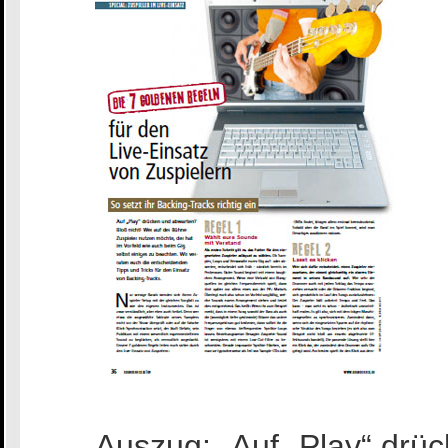
Auszug: „Auf „Play“ drü