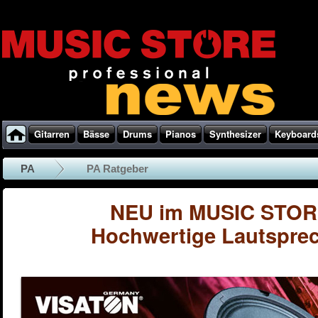
Gitarren
Bässe
Drums
Pianos
Synthesizer
Keyboard
PA
PA Ratgeber
NEU im MUSIC STORE
Hochwertige Lautsprec