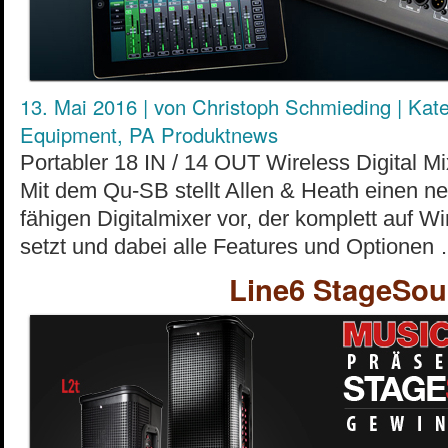
13. Mai 2016
|
von
Christoph Schmieding
|
Kate
Equipment
,
PA Produktnews
Portabler 18 IN / 14 OUT Wireless Digital M
Mit dem Qu-SB stellt Allen & Heath einen n
fähigen Digitalmixer vor, der komplett auf W
setzt und dabei alle Features und Optionen
Line6 StageSou