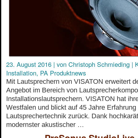
23. August 2016
|
von
Christoph Schmieding
|
K
Installation
,
PA Produktnews
Mit Lautsprechern von VISATON erweitert de
Angebot im Bereich von Lautsprecherkomp
Installationslautsprechern. VISATON hat ihre
Westfalen und blickt auf 45 Jahre Erfahrung
Lautsprechertechnik zurück. Dank hochkarät
modernster akustischer …
PreSonus StudioLive 