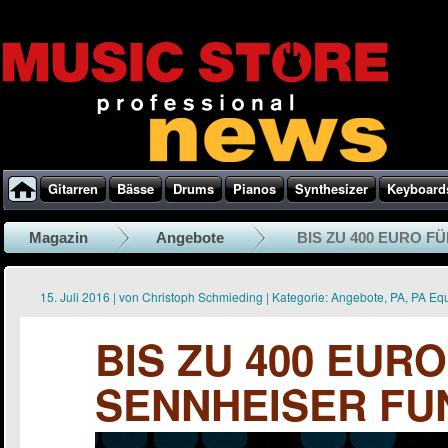
Gitarren
Bässe
Drums
Pianos
Synthesizer
Keyboard
Magazin
Angebote
BIS ZU 400 EURO F
15. Juli 2016
|
von
Christoph Schmieding
|
Kategorie:
Angebote
,
PA
,
PA Eq
BIS ZU 400 EURO
SENNHEISER FU