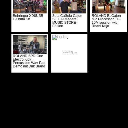
Behringer XD8USB
Sela CaSela Cajon
ROLAND ELCajon
E-Drum Kit
SE 109 Madera
Mic Processor EC-
MUSIC STORE
10M session with
Edition
Rhani Krija
loading ...
ROLAND SPD-One
Electro Kick
Percussion Wav-Pad
Demo mit Dirk Brand