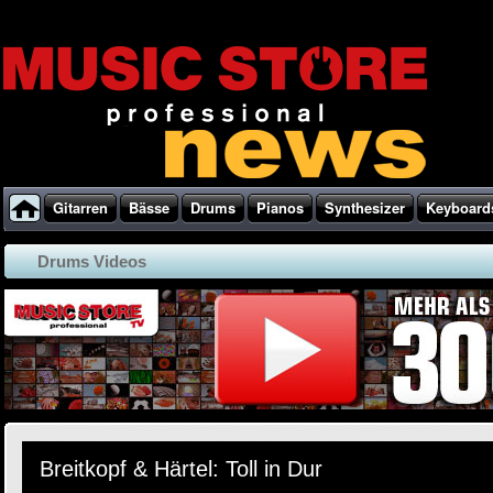
Gitarren
Bässe
Drums
Pianos
Synthesizer
Keyboard
Drums Videos
Breitkopf & Härtel: Toll in Dur