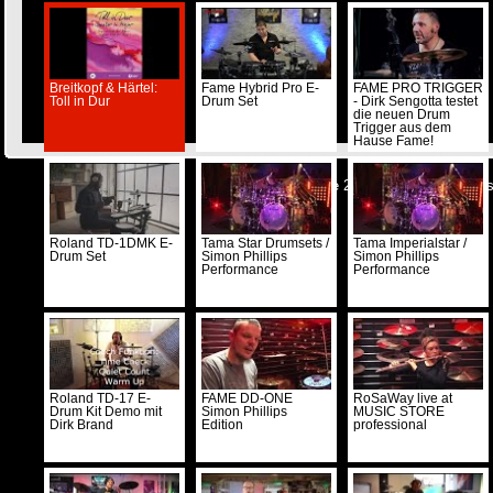
Breitkopf & Härtel:
Fame Hybrid Pro E-
FAME PRO TRIGGER
Toll in Dur
Drum Set
- Dirk Sengotta testet
die neuen Drum
Trigger aus dem
Hause Fame!
© Musicstore 2026 -
Kontakt
-
Impre
Roland TD-1DMK E-
Tama Star Drumsets /
Tama Imperialstar /
Drum Set
Simon Phillips
Simon Phillips
Performance
Performance
Roland TD-17 E-
FAME DD-ONE
RoSaWay live at
Drum Kit Demo mit
Simon Phillips
MUSIC STORE
Dirk Brand
Edition
professional