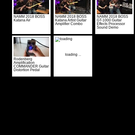
NAMM 2018 BOSS
NAMM 2018 BOSS
NAMM 2018 BOSS
Katana Air
Katana Artist Guitar
GT-1000 Guitar
Amplifier Combo
Effects Processor
Sound Demo
loading ...
Rodenberg
Amplification
COMMANDER Guitar
Distortion Pedal