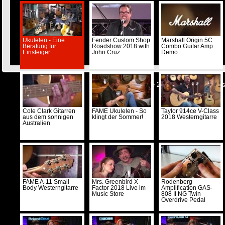
Ukulelen - Eine
Fender Custom Shop
Marshall Origin 5C
Beratung für
Roadshow 2018 with
Combo Guitar Amp
Einsteiger
John Cruz
Demo
© Musicstore 2026 -
Kontakt
-
Impre
Cole Clark Gitarren
FAME Ukulelen - So
Taylor 914ce V-Class
aus dem sonnigen
klingt der Sommer!
2018 Westerngitarre
Australien
FAME A-11 Small
Mrs. Greenbird X
Rodenberg
Body Westerngitarre
Factor 2018 Live im
Amplification GAS-
Music Store
808 II NG Twin
Overdrive Pedal