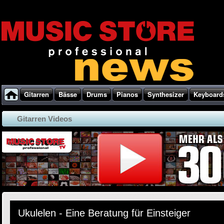
Gitarren
Bässe
Drums
Pianos
Synthesizer
Keyboard
Gitarren Videos
Ukulelen - Eine Beratung für Einsteiger