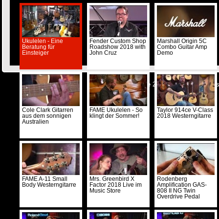
Ukulelen - Eine
Fender Custom Shop
Marshall Origin 5C
Beratung für
Roadshow 2018 with
Combo Guitar Amp
Einsteiger
John Cruz
Demo
© Musicstore 2026 -
Kontakt
-
Impre
Cole Clark Gitarren
FAME Ukulelen - So
Taylor 914ce V-Class
aus dem sonnigen
klingt der Sommer!
2018 Westerngitarre
Australien
FAME A-11 Small
Mrs. Greenbird X
Rodenberg
Body Westerngitarre
Factor 2018 Live im
Amplification GAS-
Music Store
808 II NG Twin
Overdrive Pedal