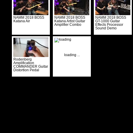
NAMM 2018 BOSS
NAMM 2018 BOSS
NAMM 2018 BOSS
Katana Air
Katana Artist Guitar
GT-1000 Guitar
Amplifier Combo
Effects Processor
Sound Demo
loading ...
Rodenberg
Amplification
COMMANDER Guitar
Distortion Pedal