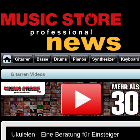
Gitarren
Bässe
Drums
Pianos
Synthesizer
Keyboard
Gitarren Videos
Ukulelen - Eine Beratung für Einsteiger