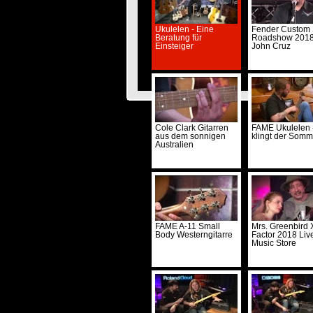
Ukulelen - Eine
Fender Custom
Beratung für
Roadshow 2018
Einsteiger
John Cruz
© Musi
Cole Clark Gitarren
FAME Ukulelen 
aus dem sonnigen
klingt der Somm
Australien
FAME A-11 Small
Mrs. Greenbird 
Body Westerngitarre
Factor 2018 Liv
Music Store