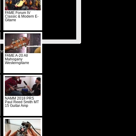
FAME Forum IV
Classic & Modern E-
Gitarre
nnieren
FAME A-20 All
Mahogany
Westerngitarre
NAMM 2018 PRS
Paul Reed Smith MT
15 Guitar Amp