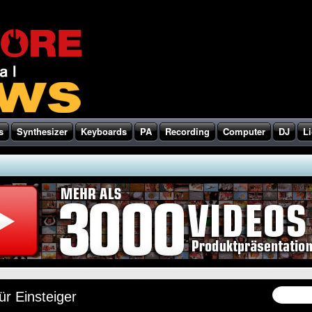
s
Synthesizer
Keyboards
PA
Recording
Computer
DJ
Li
̈r Einsteiger