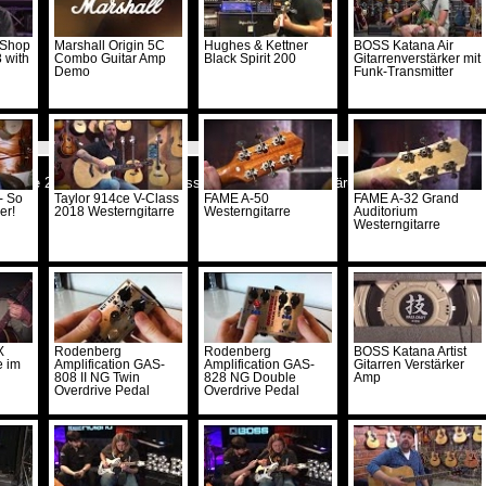
 Shop
Marshall Origin 5C
Hughes & Kettner
BOSS Katana Air
 with
Combo Guitar Amp
Black Spirit 200
Gitarrenverstärker mit
Demo
Funk-Transmitter
cstore 2026 -
Kontakt
-
Impressum
-
Datenschutzerklärung
-
Shop
-
RSS abo
- So
Taylor 914ce V-Class
FAME A-50
FAME A-32 Grand
er!
2018 Westerngitarre
Westerngitarre
Auditorium
Westerngitarre
X
Rodenberg
Rodenberg
BOSS Katana Artist
e im
Amplification GAS-
Amplification GAS-
Gitarren Verstärker
808 II NG Twin
828 NG Double
Amp
Overdrive Pedal
Overdrive Pedal