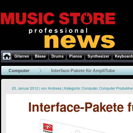
Gitarren
Bässe
Drums
Pianos
Synthesizer
Keyboard
Computer
Interface-Pakete für AmpliTube
25. Januar 2012
|
von
Andreas
|
Kategorie:
Computer
,
Computer Produktn
Interface-Pakete 