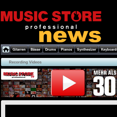
Gitarren
Bässe
Drums
Pianos
Synthesizer
Keyboard
Recording Videos