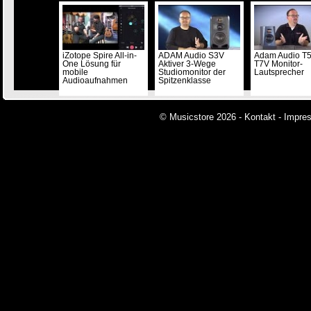
iZotope Spire All-in-
ADAM Audio S3V
Adam Audio T
One Lösung für
Aktiver 3-Wege
T7V Monitor-
mobile
Studiomonitor der
Lautsprecher
Audioaufnahmen
Spitzenklasse
© Musicstore 2026 -
Kontakt
-
Impre