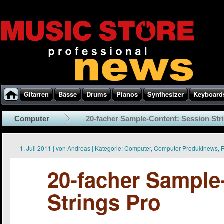
Gitarren
Bässe
Drums
Pianos
Synthesizer
Keyboard
Computer
20-facher Sample-Content: Session Str
1. Juli 2011
|
von
Andreas
|
Kategorie:
Computer
,
Computer Produktnews
,
20-facher Sample
Strings Pro