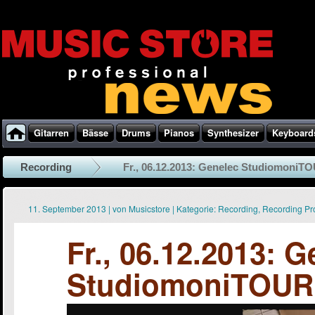
Gitarren
Bässe
Drums
Pianos
Synthesizer
Keyboard
Recording
Fr., 06.12.2013: Genelec StudiomoniTOU
11. September 2013
|
von
Musicstore
|
Kategorie:
Recording
,
Recording Pr
Fr., 06.12.2013: 
StudiomoniTOUR i