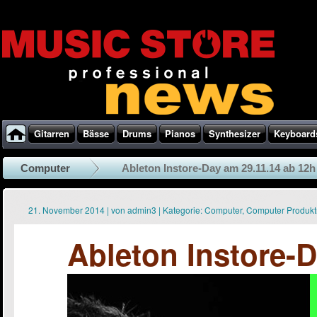
Gitarren
Bässe
Drums
Pianos
Synthesizer
Keyboard
Computer
Ableton Instore-Day am 29.11.14 ab 12h
21. November 2014
|
von
admin3
|
Kategorie:
Computer
,
Computer Produk
Ableton Instore-D