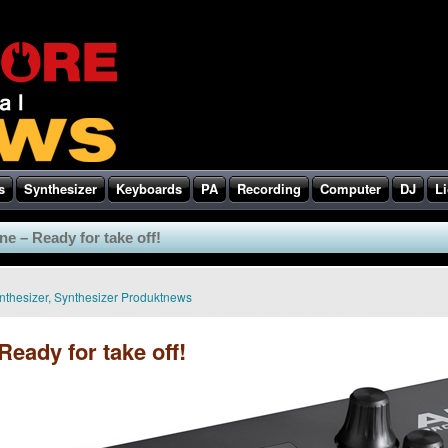
s
Synthesizer
Keyboards
PA
Recording
Computer
DJ
Li
e – Ready for take off!
nthesizer
,
Synthesizer Produktnews
eady for take off!