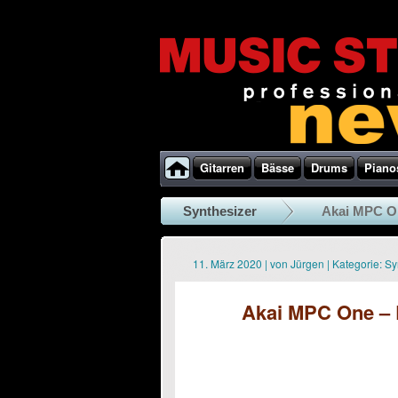
Gitarren
Bässe
Drums
Piano
Synthesizer
Akai MPC On
11. März 2020
|
von
Jürgen
|
Kategorie:
Sy
Akai MPC One – R