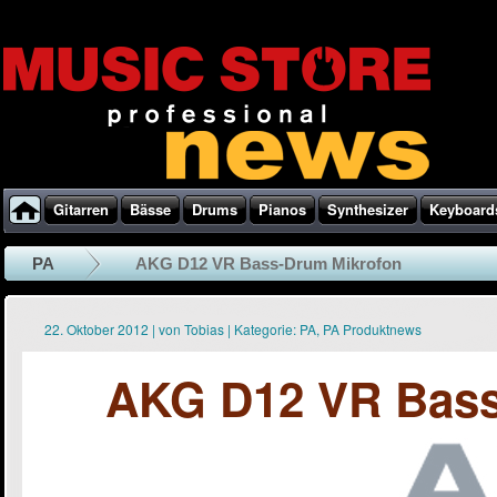
Gitarren
Bässe
Drums
Pianos
Synthesizer
Keyboard
PA
AKG D12 VR Bass-Drum Mikrofon
22. Oktober 2012
|
von
Tobias
|
Kategorie:
PA
,
PA Produktnews
AKG D12 VR Bass