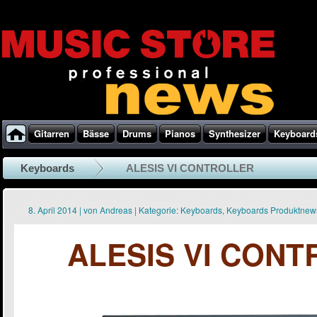
Gitarren
Bässe
Drums
Pianos
Synthesizer
Keyboard
Keyboards
ALESIS VI CONTROLLER
8. April 2014
|
von
Andreas
|
Kategorie:
Keyboards
,
Keyboards Produktnew
ALESIS VI CON