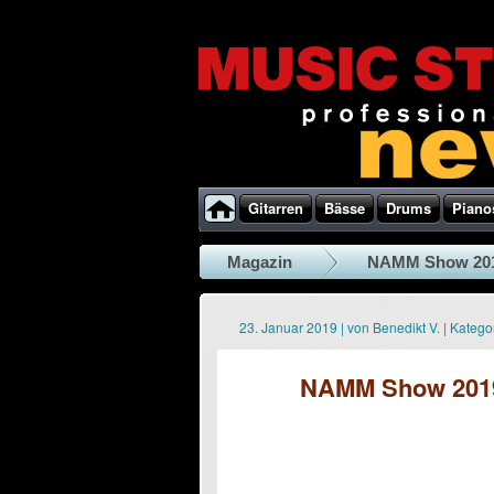
Gitarren
Bässe
Drums
Piano
Magazin
NAMM Show 20
23. Januar 2019
|
von
Benedikt V.
|
Kategor
NAMM Show 2019