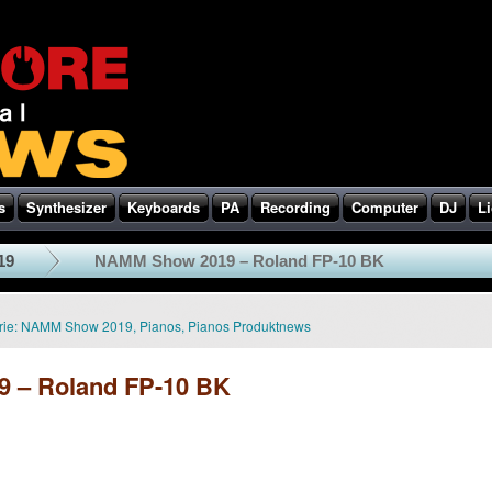
s
Synthesizer
Keyboards
PA
Recording
Computer
DJ
Li
19
NAMM Show 2019 – Roland FP-10 BK
ie:
NAMM Show 2019
,
Pianos
,
Pianos Produktnews
 – Roland FP-10 BK