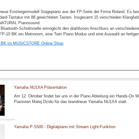
eue Einsteigermodell Stagepiano aus der FP-Serie der Firma Roland. Es besi
ard-Tastatur mit 88 gewichteten Tasten. Insgesamt 15 verschieden Klangfar
erNATURAL Pianosound.
e Bluetooth-Schnittstelle ermöglicht den drahtlosen Anschluss an verschiede
 FP-10 BK ein Metronom, eine Twin Piano Modus und eine Auswahl an fertige
10 BK im MUSICSTORE Online Shop
Yamaha NU1XA Präsentation
Am 12. Oktober findet bei uns in der Piano Abteilung ein Hands-On 
Pianisten Matej Dzido für das brandneue Yamaha NU1XA statt.
Yamaha P-S500 - Digitalpiano mit Stream Light-Funktion