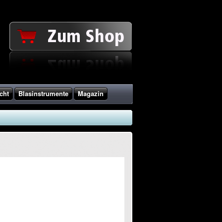
cht
Blasinstrumente
Magazin