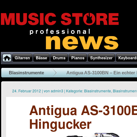
Gitarren
Bässe
Drums
Pianos
Synthesizer
Keyboard
Blasinstrumente
Antigua AS-3100BN – Ein echter
24. Februar 2012
|
von
admin3
|
Kategorie:
Blasinstrumente
,
Blasinstrumen
Antigua AS-3100B
Hingucker