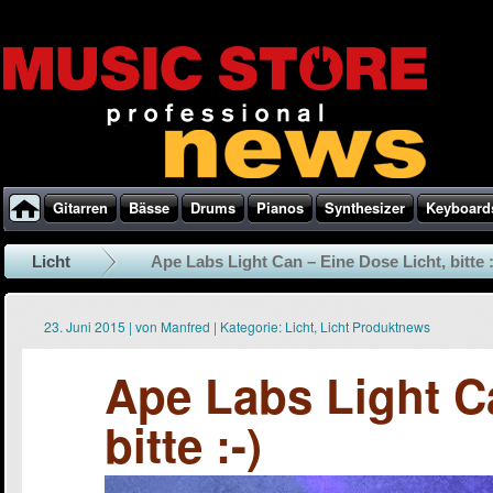
Gitarren
Bässe
Drums
Pianos
Synthesizer
Keyboard
Licht
Ape Labs Light Can – Eine Dose Licht, bitte :
23. Juni 2015
|
von
Manfred
|
Kategorie:
Licht
,
Licht Produktnews
Ape Labs Light C
bitte :-)