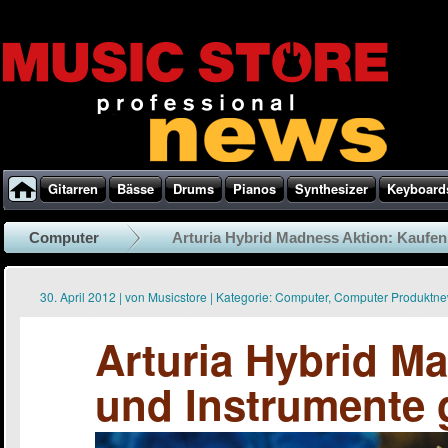
Gitarren
Bässe
Drums
Pianos
Synthesizer
Keyboard
Computer
Arturia Hybrid Madness Aktion: Kaufen 
30. April 2012
|
von
Musicstore
|
Kategorie:
Computer
,
Computer Produktn
Arturia Hybrid M
und Instrumente g