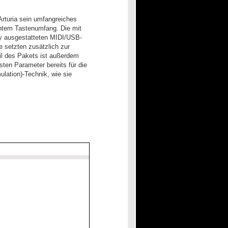
Arturia sein umfangreiches
tem Tastenumfang. Die mit
ay ausgestatteten MIDI/USB-
e setzten zusätzlich zur
eil des Pakets ist außerdem
sten Parameter bereits für die
lation)-Technik, wie sie