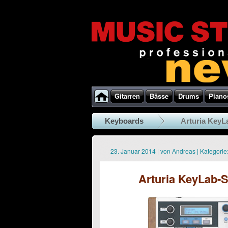
Gitarren
Bässe
Drums
Piano
Keyboards
Arturia KeyL
23. Januar 2014
|
von
Andreas
|
Kategorie
Arturia KeyLab-S