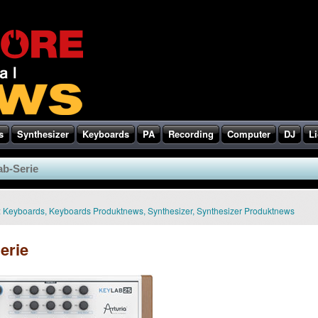
s
Synthesizer
Keyboards
PA
Recording
Computer
DJ
Li
ab-Serie
:
Keyboards
,
Keyboards Produktnews
,
Synthesizer
,
Synthesizer Produktnews
erie