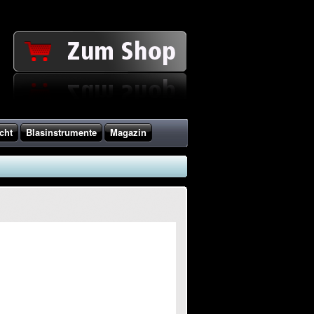
cht
Blasinstrumente
Magazin