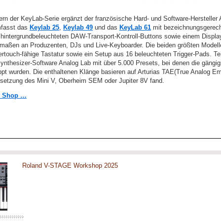
ern der KeyLab-Serie ergänzt der französische Hard- und Software-Hersteller 
umfasst das
Keylab 25
,
Keylab 49
und das
KeyLab 61
mit bezeichnungsgerech
 hintergrundbeleuchteten DAW-Transport-Kontroll-Buttons sowie einem Displ
hermaßen an Produzenten, DJs und Live-Keyboarder. Die beiden größten Modell
ertouch-fähige Tastatur sowie ein Setup aus 16 beleuchteten Trigger-Pads. T
Synthesizer-Software Analog Lab mit über 5.000 Presets, bei denen die gängig
t wurden. Die enthaltenen Klänge basieren auf Arturias TAE(True Analog Emu
setzung des Mini V, Oberheim SEM oder Jupiter 8V fand.
m Shop …
Roland V-STAGE Workshop 2025