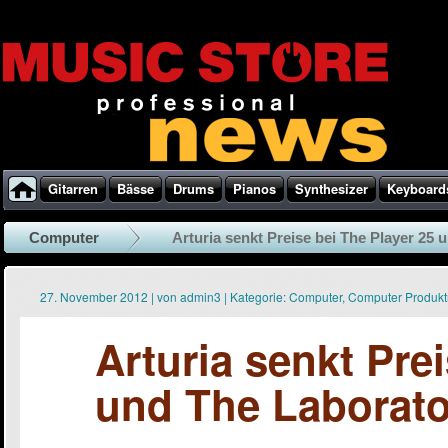
Gitarren
Bässe
Drums
Pianos
Synthesizer
Keyboard
Computer
Arturia senkt Preise bei The Player 25 
27. November 2012
|
von
admin3
|
Kategorie:
Computer
,
Computer Produk
Arturia senkt Pre
und The Laborato