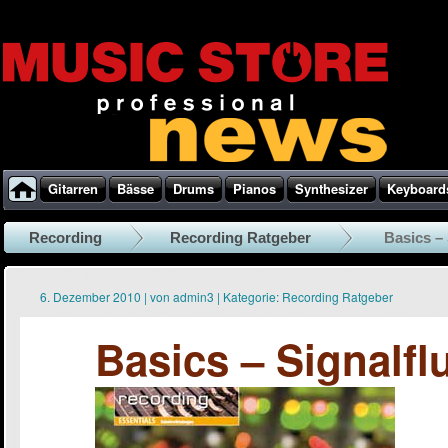
Gitarren
Bässe
Drums
Pianos
Synthesizer
Keyboard
Recording
Recording Ratgeber
Basics –
6. Dezember 2010
|
von
admin3
|
Kategorie:
Recording Ratgeber
Basics – Signalf