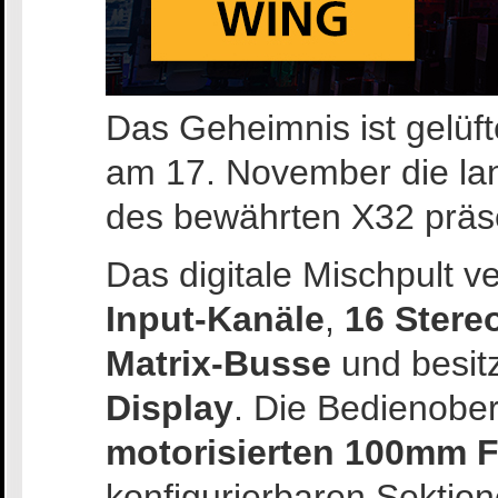
Das Geheimnis ist gelüft
am 17. November die lan
des bewährten X32 präse
Das digitale Mischpult v
Input-Kanäle
,
16 Stere
Matrix-Busse
und besit
Display
. Die Bedienober
motorisierten 100mm 
konfigurierbaren Sektion