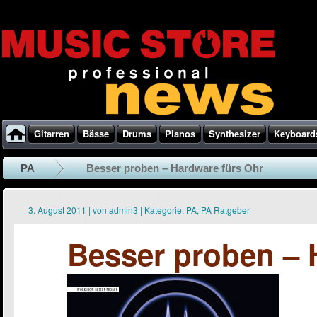
Gitarren
Bässe
Drums
Pianos
Synthesizer
Keyboard
PA
Besser proben – Hardware fürs Ohr
3. August 2011
|
von
admin3
|
Kategorie:
PA
,
PA Ratgeber
Besser proben – 