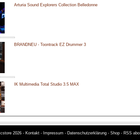
Arturia Sound Explorers Collection Belledonne
BRANDNEU - Toontrack EZ Drummer 3
IK Multimedia Total Studio 3.5 MAX
cstore 2026 -
Kontakt
-
Impressum
-
Datenschutzerklärung
-
Shop
-
RSS abo