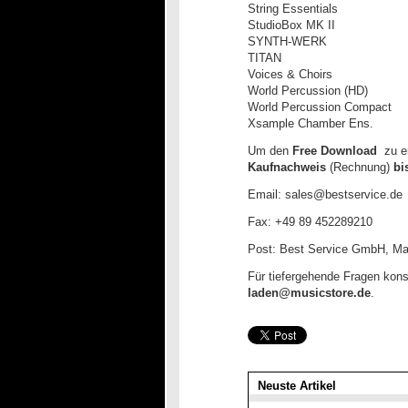
String Essentials
StudioBox MK II
SYNTH-WERK
TITAN
Voices & Choirs
World Percussion (HD)
World Percussion Compact
Xsample Chamber Ens.
Um den
Free Download
zu er
Kaufnachweis
(Rechnung)
bi
Email: sales@bestservice.de
Fax: +49 89 452289210
Post: Best Service GmbH, M
Für tiefergehende Fragen kons
laden@musicstore.de
.
Neuste Artikel