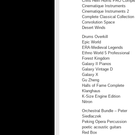
Chris Hein Horns PRO Comple
Cinematique Instruments
Cinematique Instruments 2
Complete Classical Collection
Convolution Space
Desert Winds
Drums Overkill
Epic World
ERA-Medieval Legends
Ethno World 5 Professional
Forest Kingdom
Galaxy II Pianos
Galaxy Vintage D
Galaxy X
Gu Zheng
Halls of Fame Complete
Klanghaus
K-Size Engine Edition
Nitron
Orchestral Bundle – Peter
Siedlaczek
Peking Opera Percussion
poetic acoustic guitars
Red Box