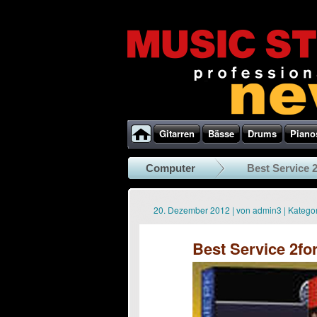
Gitarren
Bässe
Drums
Piano
Computer
Best Service 2
20. Dezember 2012
|
von
admin3
|
Kategor
Best Service 2fo