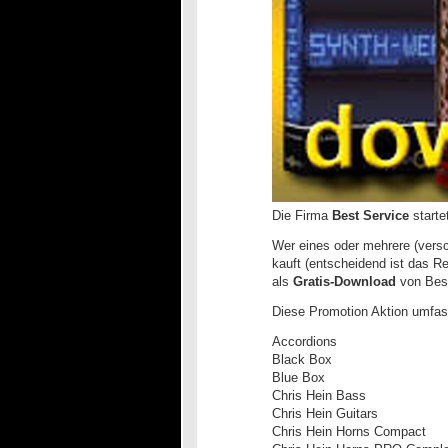
Die Firma
Best Service
starte
Wer eines oder mehrere (vers
kauft (entscheidend ist das 
als
Gratis-Download
von Best
Diese Promotion Aktion umfas
Accordions
Black Box
Blue Box
Chris Hein Bass
Chris Hein Guitars
Chris Hein Horns Compact