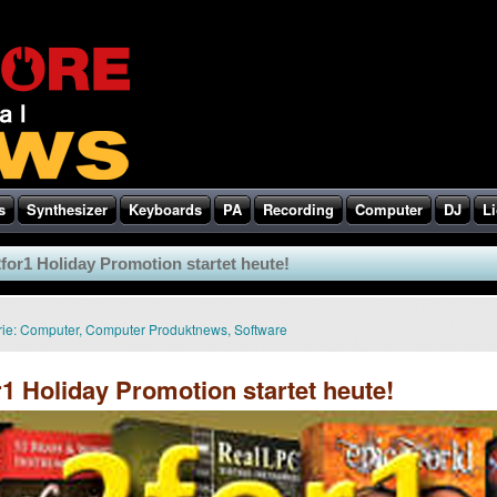
s
Synthesizer
Keyboards
PA
Recording
Computer
DJ
Li
for1 Holiday Promotion startet heute!
ie:
Computer
,
Computer Produktnews
,
Software
r1 Holiday Promotion startet heute!