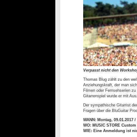
Verpasst nicht den Worksho
Thomas Blug zählt zu den weltb
Anziehungskraft, der man sic
Filmen oder Fernsehserien zu h
Gitarrenspiel wurde er mit Au
Der sympathische Gitarrist de
Fragen über die BluGuitar Pro
WANN: Montag, 09.01.2017 / 
WO: MUSIC STORE Custom Gui
WIE: Eine Anmeldung ist ni