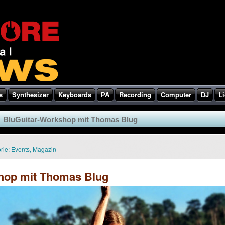
s
Synthesizer
Keyboards
PA
Recording
Computer
DJ
Li
BluGuitar-Workshop mit Thomas Blug
rie:
Events
,
Magazin
hop mit Thomas Blug