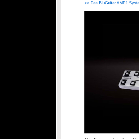
>> Das BluGuitar AMP1 Sys