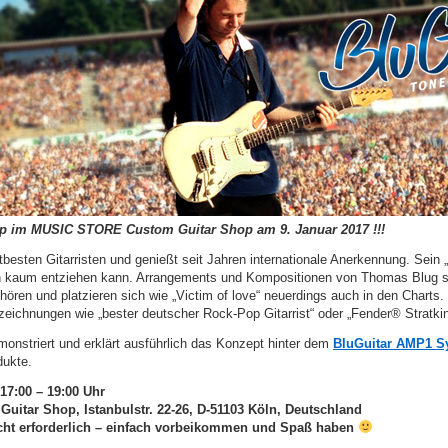
p im MUSIC STORE Custom Guitar Shop am 9. Januar 2017 !!!
esten Gitarristen und genießt seit Jahren internationale Anerkennung. Sein „
h kaum entziehen kann. Arrangements und Kompositionen von Thomas Blug s
ören und platzieren sich wie „Victim of love“ neuerdings auch in den Charts. 
szeichnungen wie „bester deutscher Rock-Pop Gitarrist“ oder „Fender® Stratkin
monstriert und erklärt ausführlich das Konzept hinter dem
BluGuitar AMP1 S
dukte.
17:00 – 19:00 Uhr
tar Shop, Istanbulstr. 22-26, D-51103 Köln, Deutschland
cht erforderlich – einfach vorbeikommen und Spaß haben