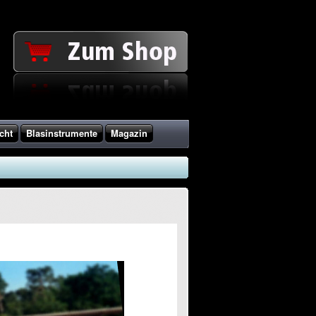
cht
Blasinstrumente
Magazin