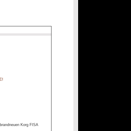
E!
 brandneuen Korg FISA