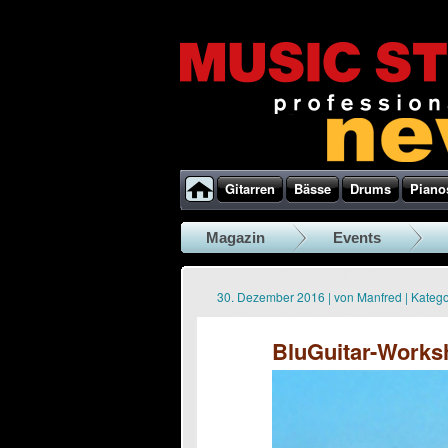
Gitarren
Bässe
Drums
Piano
Magazin
Events
30. Dezember 2016
|
von
Manfred
|
Katego
BluGuitar-Works