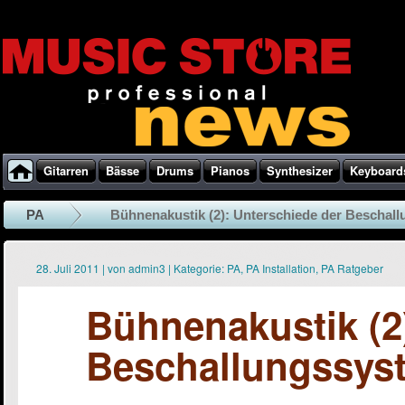
Gitarren
Bässe
Drums
Pianos
Synthesizer
Keyboard
PA
Bühnenakustik (2): Unterschiede der Beschall
28. Juli 2011
|
von
admin3
|
Kategorie:
PA
,
PA Installation
,
PA Ratgeber
Bühnenakustik (2
Beschallungssys