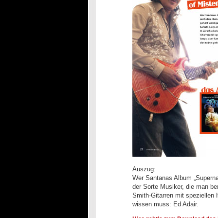
Auszug:
Wer Santanas Album „Supernat
der Sorte Musiker, die man be
Smith-Gitarren mit spezielle
wissen muss: Ed Adair.