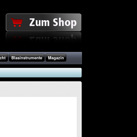
cht
Blasinstrumente
Magazin