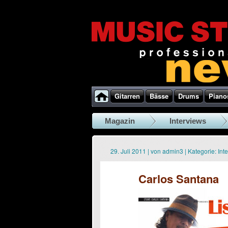
Gitarren
Bässe
Drums
Piano
Magazin
Interviews
29. Juli 2011
|
von
admin3
|
Kategorie:
Int
Carlos Santana