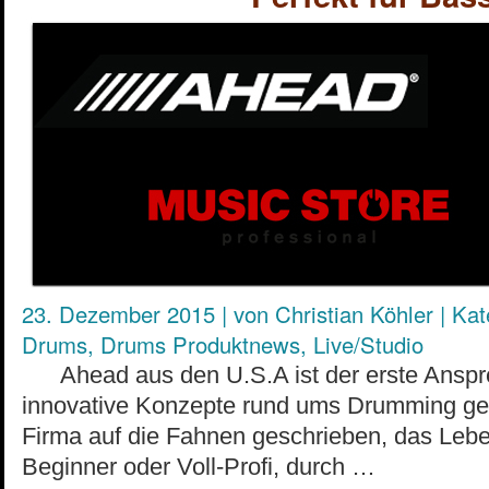
23. Dezember 2015
|
von
Christian Köhler
|
Kat
Drums
,
Drums Produktnews
,
Live/Studio
Ahead aus den U.S.A ist der erste Anspr
innovative Konzepte rund ums Drumming geht
Firma auf die Fahnen geschrieben, das Leb
Beginner oder Voll-Profi, durch …