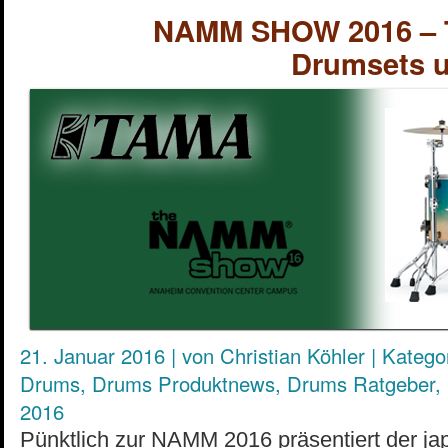
NAMM SHOW 2016 – T
Drumsets u
21. Januar 2016
|
von
Christian Köhler
|
Kategor
Drums
,
Drums Produktnews
,
Drums Ratgeber
,
2016
Pünktlich zur NAMM 2016 präsentiert der ja