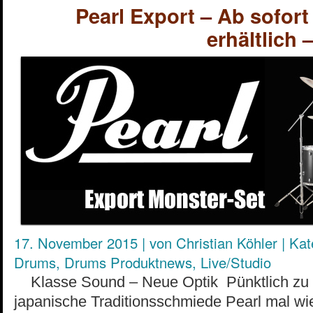
Pearl Export – Ab sofor
erhältlich –
17. November 2015
|
von
Christian Köhler
|
Kat
Drums
,
Drums Produktnews
,
Live/Studio
Klasse Sound – Neue Optik Pünktlich zu W
japanische Traditionsschmiede Pearl mal wied