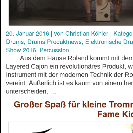
20. Januar 2016
|
von
Christian Köhler
|
Kategor
Drums
,
Drums Produktnews
,
Elektronische Dr
Show 2016
,
Percussion
Aus dem Hause Roland kommt mit dem E
Layered Cajon ein revolutionäres Produkt, we
Instrument mit der modernen Technik der 
vereint. Äußerlich ist es kaum von einem h
unterscheiden, …
Großer Spaß für kleine Trom
Fame Kid