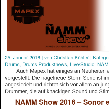
25. Januar 2016
|
von
Christian Köhler
|
Kategor
Drums
,
Drums Produktnews
,
Live/Studio
,
NAM
Auch Mapex hat einiges an Neuheiten 
vorgestellt. Die nagelneue Storm Serie ist i
angesiedelt und richtet sich vor allem an jun
Drummer, die auf knackigen Sound und Stimm
NAMM Show 2016 – Sonor er