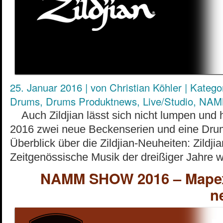
25. Januar 2016
|
von
Christian Köhler
|
Kategor
Drums
,
Drums Produktnews
,
Live/Studio
,
NAM
Auch Zildjian lässt sich nicht lumpen und
2016 zwei neue Beckenserien und eine Drums
Überblick über die Zildjian-Neuheiten: Zildji
Zeitgenössische Musik der dreißiger Jahre 
NAMM SHOW 2016 – Mapex 
n