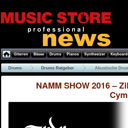
Gitarren
Bässe
Drums
Pianos
Synthesizer
Keyboard
Drums
Drums Ratgeber
Akustische Dru
NAMM SHOW 2016 – Zild
Cymb