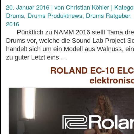
20. Januar 2016
|
von
Christian Köhler
|
Kategor
Drums
,
Drums Produktnews
,
Drums Ratgeber
,
2016
Pünktlich zu NAMM 2016 stellt Tama drei
Drums vor, welche die Sound Lab Project Ser
handelt sich um ein Modell aus Walnuss, ei
zu guter Letzt eins …
ROLAND EC-10 ELCa
elektronis