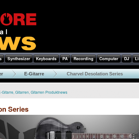
s
Synthesizer
Keyboards
PA
Recording
Computer
DJ
Li
er
E-Gitarre
Charvel Desolation Series
-Gitarre
,
Gitarren
,
Gitarren Produktnews
on Series