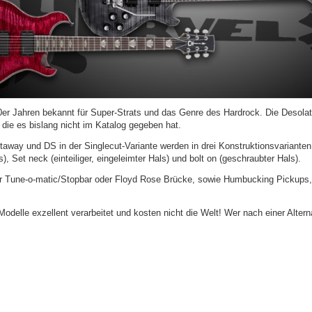
80er Jahren bekannt für Super-Strats und das Genre des Hardrock. Die Desolat
, die es bislang nicht im Katalog gegeben hat.
away und DS in der Singlecut-Variante werden in drei Konstruktionsvariante
s), Set neck (einteiliger, eingeleimter Hals) und bolt on (geschraubter Hals).
r Tune-o-matic/Stopbar oder Floyd Rose Brücke, sowie Humbucking Pickups, w
Modelle exzellent verarbeitet und kosten nicht die Welt! Wer nach einer Alterna