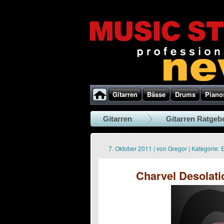
Gitarren
Bässe
Drums
Piano
Gitarren
Gitarren Ratgeb
7. Oktober 2011
|
von
Gregor
|
Kategorie:
E
Charvel Desolati