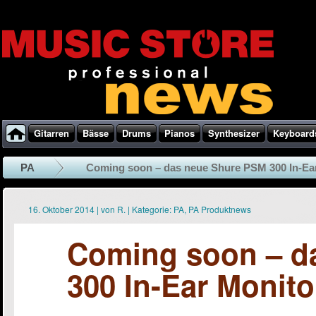
Gitarren
Bässe
Drums
Pianos
Synthesizer
Keyboard
PA
Coming soon – das neue Shure PSM 300 In-Ear
16. Oktober 2014
|
von
R.
|
Kategorie:
PA
,
PA Produktnews
Coming soon – d
300 In-Ear Monit