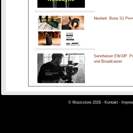
Neuheit: Bose S1 Pro
Sennheiser EW-DP: Por
und Broadcaster
© Musicstore 2026 -
Kontakt
-
Impre