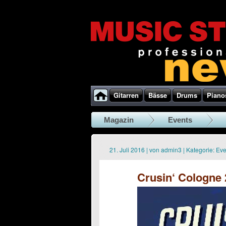
Gitarren
Bässe
Drums
Piano
Magazin
Events
21. Juli 2016
|
von
admin3
|
Kategorie:
Eve
Crusin‘ Cologne