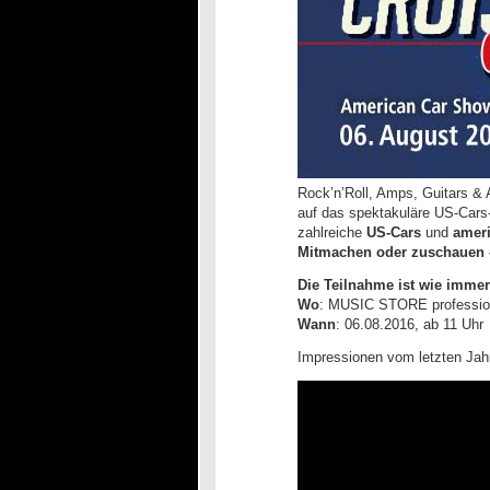
Rock’n’Roll, Amps, Guitars &
auf das spektakuläre US-Ca
zahlreiche
US-Cars
und
ameri
Mitmachen oder zuschauen –
Die Teilnahme ist wie immer
Wo
: MUSIC STORE professiona
Wann
: 06.08.2016, ab 11 Uhr
Impressionen vom letzten Jah