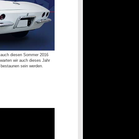
ns auch diesen Sommer 2016
warten wir auch dieses Jahr
 bestaunen sein werden.