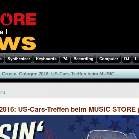
s
Synthesizer
Keyboards
PA
Recording
Computer
DJ
Li
Crusin‘ Cologne 2016: US-Cars-Treffen beim MUSIC ...
nts
 2016: US-Cars-Treffen beim MUSIC STORE 