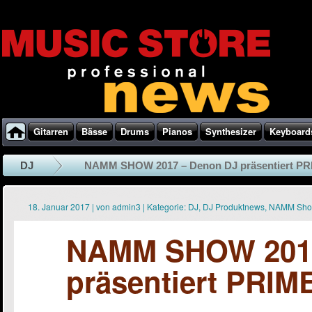
Gitarren
Bässe
Drums
Pianos
Synthesizer
Keyboard
DJ
NAMM SHOW 2017 – Denon DJ präsentiert PRI
18. Januar 2017
|
von
admin3
|
Kategorie:
DJ
,
DJ Produktnews
,
NAMM Sho
NAMM SHOW 2017
präsentiert PRIM