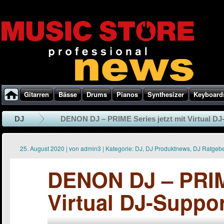
Gitarren
Bässe
Drums
Pianos
Synthesizer
Keyboard
DJ
DENON DJ – PRIME Series jetzt mit Virtual DJ
25. August 2020
|
von
admin3
|
Kategorie:
DJ
,
DJ Produktnews
,
DJ Ratgeb
DENON DJ – PRIME
Virtual DJ-Suppor