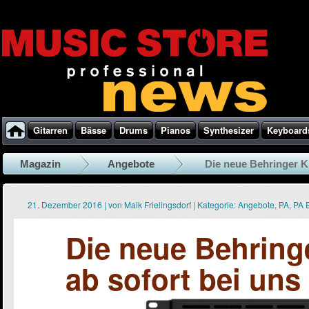
Gitarren
Bässe
Drums
Pianos
Synthesizer
Keyboard
Magazin
Angebote
Die neue Behringer KM
21. Dezember 2016
|
von
Maik Frielingsdorf
|
Kategorie:
Angebote
,
PA
,
PA 
Die neue Behring
ab sofort bei uns