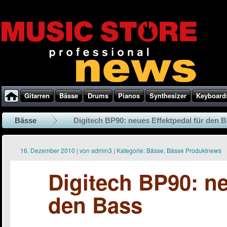
Gitarren
Bässe
Drums
Pianos
Synthesizer
Keyboard
Bässe
Digitech BP90: neues Effektpedal für den 
16. Dezember 2010
|
von
admin3
|
Kategorie:
Bässe
,
Bässe Produktnews
Digitech BP90: ne
den Bass