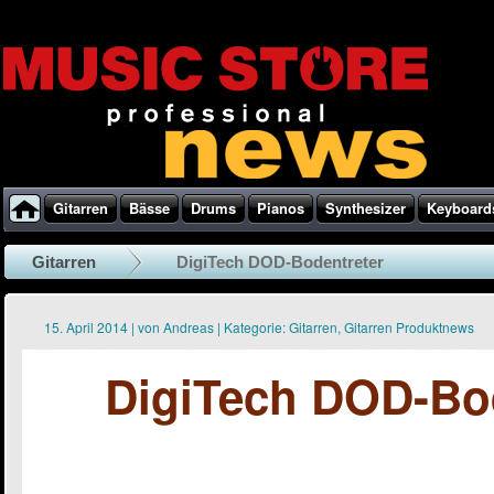
Gitarren
Bässe
Drums
Pianos
Synthesizer
Keyboard
Gitarren
DigiTech DOD-Bodentreter
15. April 2014
|
von
Andreas
|
Kategorie:
Gitarren
,
Gitarren Produktnews
DigiTech DOD-Bo