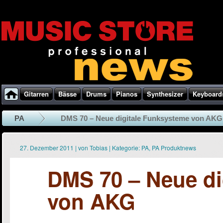
Gitarren
Bässe
Drums
Pianos
Synthesizer
Keyboard
PA
DMS 70 – Neue digitale Funksysteme von AKG
27. Dezember 2011
|
von
Tobias
|
Kategorie:
PA
,
PA Produktnews
DMS 70 – Neue di
von AKG