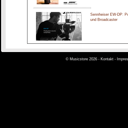
Sennheiser EW-DP: Por
und Broadcaster
© Musicstore 2026 -
Kontakt
-
Impre