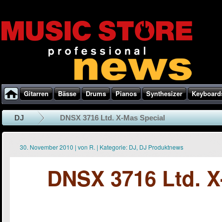
Gitarren
Bässe
Drums
Pianos
Synthesizer
Keyboard
DJ
DNSX 3716 Ltd. X-Mas Special
30. November 2010
|
von
R.
|
Kategorie:
DJ
,
DJ Produktnews
DNSX 3716 Ltd. X