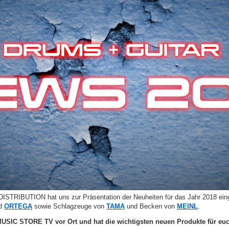
DISTRIBUTION hat uns zur Präsentation der Neuheiten für das Jahr 2018 eing
d
ORTEGA
sowie Schlagzeuge von
TAMA
und Becken von
MEINL
.
USIC STORE TV vor Ort und hat die wichtigsten neuen Produkte für euch