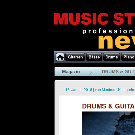
Gitarren
Bässe
Drums
Piano
Magazin
DRUMS & GUIT
16. Januar 2018
|
von
Manfred
|
Kategorie:
DRUMS & GUITA