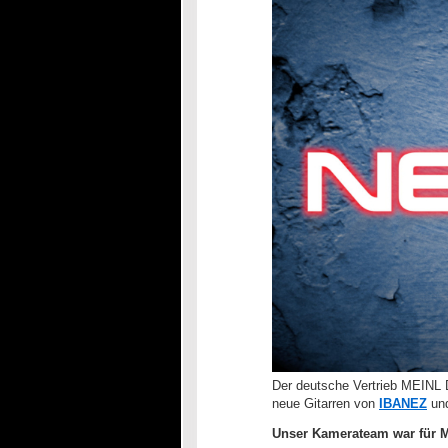
Der deutsche Vertrieb MEINL 
neue Gitarren von
IBANEZ
un
Unser Kamerateam war für M