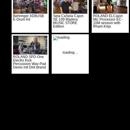
Behringer XD8USB
Sela CaSela Cajon
ROLAND ELCajon
E-Drum Kit
SE 109 Madera
Mic Processor EC-
MUSIC STORE
10M session with
Edition
Rhani Krija
loading ...
ROLAND SPD-One
Electro Kick
Percussion Wav-Pad
Demo mit Dirk Brand