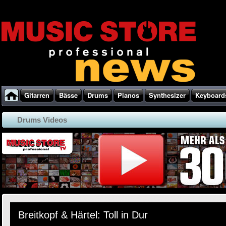
Gitarren
Bässe
Drums
Pianos
Synthesizer
Keyboard
Drums Videos
Breitkopf & Härtel: Toll in Dur