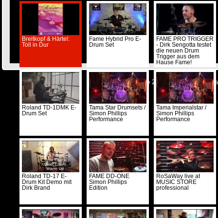
Breitkopf & Härtel:
Fame Hybrid Pro E-
FAME PRO TRIGGER
Toll in Dur
Drum Set
- Dirk Sengotta testet
die neuen Drum
Trigger aus dem
Hause Fame!
© Musicstore 2026 -
Kontakt
-
Impre
Roland TD-1DMK E-
Tama Star Drumsets /
Tama Imperialstar /
Drum Set
Simon Phillips
Simon Phillips
Performance
Performance
Roland TD-17 E-
FAME DD-ONE
RoSaWay live at
Drum Kit Demo mit
Simon Phillips
MUSIC STORE
Dirk Brand
Edition
professional